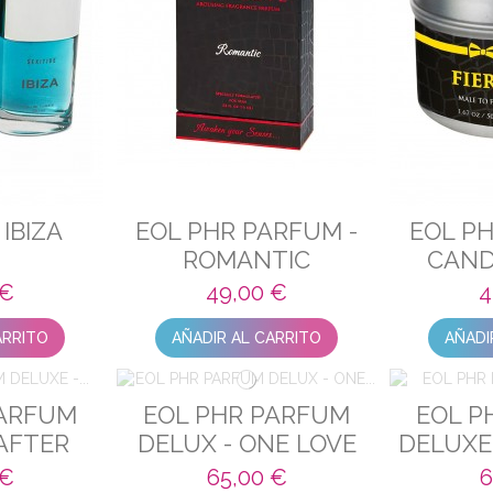
IBIZA
EOL PHR PARFUM -
EOL P
ROMANTIC
CAND
F
 €
49,00 €
4
ARRITO
AÑADIR AL CARRITO
AÑADI
PARFUM
EOL PHR PARFUM
EOL P
 AFTER
DELUX - ONE LOVE
DELUXE
K
 €
65,00 €
6