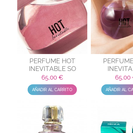
PERFUME HOT
PERFUME
INEVITABLE SO
INEVIT
EXCITED
65,00 €
65,00
AÑADIR AL CARRITO
AÑADIR AL C