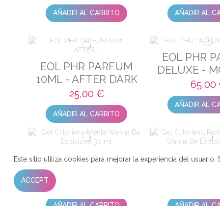
AÑADIR AL CARRITO
AÑADIR AL C
EOL PHR 
EOL PHR PARFUM
DELUXE - 
10ML - AFTER DARK
GLO
65,00
25,00 €
AÑADIR AL C
AÑADIR AL CARRITO
GEL CLITORIANO
GEL CLIT
Este sitio utiliza cookies para mejorar la experiencia del usuar
MENTA WANNA BE
PASTELITO 
ACCEPT
EXPLOSIVE 30 ML
WANNA
10,20 €
10,20
EXPLOSIVE
AÑADIR AL CARRITO
AÑADIR AL C