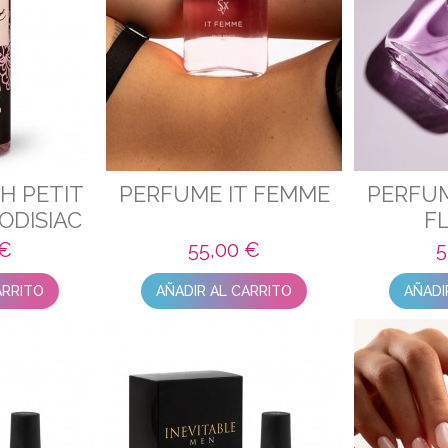
H PETIT
PERFUME IT FEMME
PERFUM
ODISIAC
F
 €
55,00 €
5
ARRITO
AÑADIR AL CARRITO
AÑADI