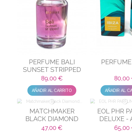
PERFUME BALI
PERFUME 
SUNSET STRIPPED
89,00 €
80,00
AÑADIR AL CARRITO
AÑADIR AL C
MATCHMAKER
EOL PHR 
BLACK DIAMOND
DELUXE -
ATTRACT HER 10 ML
DAR
47,00 €
65,00