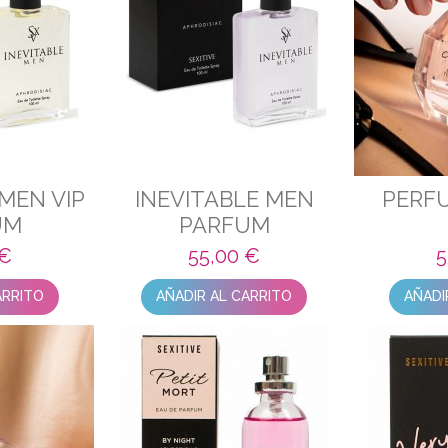
 MEN VIP
INEVITABLE MEN
PERF
UM
PARFUM
 €
55,00 €
5
ARRITO
AÑADIR AL CARRITO
AÑADI