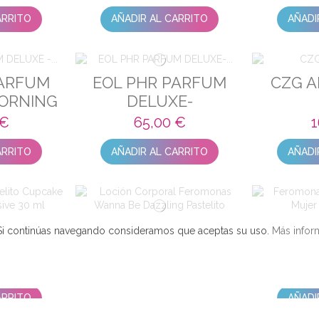
ARRITO
AÑADIR AL CARRITO
AÑADI
PARFUM
EOL PHR PARFUM
CZG A
MORNING
DELUXE-
W
CONFIDENCE
 €
65,00 €
1
ARRITO
AÑADIR AL CARRITO
AÑADI
ORIANO
FERO
io. Si continúas navegando consideramos que aceptas su uso.
Más infor
LOCIÓN CORPORAL
CUPCAKE
FRAGA
FEROMONAS WANNA
 BE
MUJER S
 €
1
BE DAZZLING
16,80 €
 30 ML
PASTELITO CUPCAKE
ARRITO
AÑADI
AÑADIR AL CARRITO