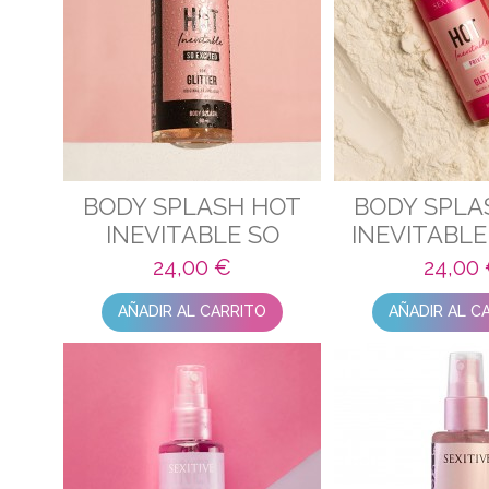
BODY SPLASH HOT
BODY SPLA
INEVITABLE SO
INEVITABLE
EXCITED CON
CON GLI
24,00 €
24,00
GLITTER
AÑADIR AL CARRITO
AÑADIR AL C