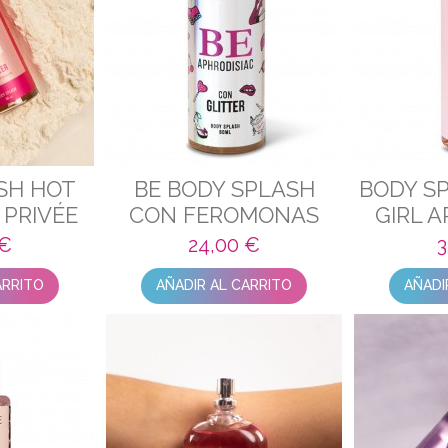
SH HOT
BE BODY SPLASH
BODY S
 PRIVÉE
CON FEROMONAS
GIRL A
TTER
CON GLITTER!
 €
24,00 €
3
ARRITO
AÑADIR AL CARRITO
AÑADI