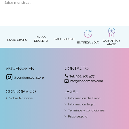
Salud menstrual
ENVIO
PAGO SEGURO
ENVIO GRATIS*
DISCRETO
GARANTÍA 3
ENTREGA 1 DÍA*
AÑOS*
SIGUENOS EN:
CONTACTO
Tel. 902 108 577
@condomsco_store
info@condomsco.com
CONDOMS CO
LEGAL
Sobre Nosotros
Información de Envío
Información legal
Términos y condiciones
Pago seguro