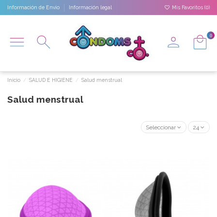
Información de Envío
Información legal
Mis Favoritos (
0
)
0
Inicio
SALUD E HIGIENE
Salud menstrual
Salud menstrual
Seleccionar
24