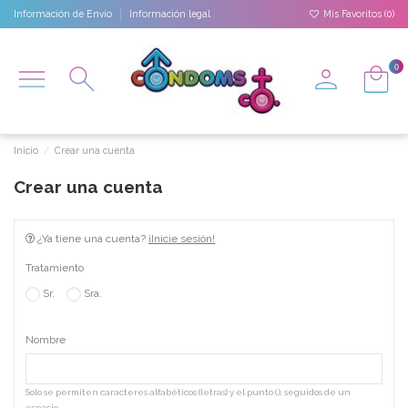
Información de Envío
Información legal
Mis Favoritos (
0
)
0
Inicio
Crear una cuenta
Crear una cuenta
¿Ya tiene una cuenta?
¡Inicie sesión!
Tratamiento
Sr.
Sra.
Nombre
Solo se permiten caracteres alfabéticos (letras) y el punto (.), seguidos de un
espacio.