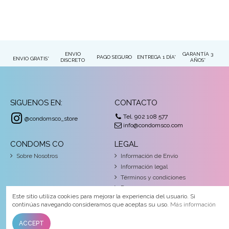
ENVIO
GARANTÍA 3
PAGO SEGURO
ENTREGA 1 DÍA*
ENVIO GRATIS*
DISCRETO
AÑOS*
SIGUENOS EN:
CONTACTO
Tel. 902 108 577
@condomsco_store
info@condomsco.com
CONDOMS CO
LEGAL
Sobre Nosotros
Información de Envío
Información legal
Términos y condiciones
Pago seguro
Este sitio utiliza cookies para mejorar la experiencia del usuario. Si
continúas navegando consideramos que aceptas su uso.
Más información
© Copyright 2026 Condoms&Co. Todos los derechos reservados
ACCEPT