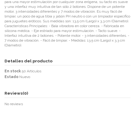
para una mayor estimulación por cualquier zona erógena, su tacto es suave
y una interfaz muy intuitiva de tan sólo 2 botones. Dispone de un potente
motor, 3 intensidades diferentes y 7 modos de vibración. Es muy fácil de
limpiar, un poco de agua tibia y jabón PH neutro o con un limpiador específico
para juguetes eróticos. Sus medidas son: 13,5 cm (Largo) x 3,3 cm (Diámetro).
Características Principales: - Bala vibradora en color cereza. - Fabricada en
silicona médica. - Eje estriado para mayor estimulación. - Tacto suave. -
Interfaz intuitiva de 2 botones. - Potente motor. - 3 intensidades diferentes. -
7 modos de vibración. - Fácil de limpiar. - Medidas: 13,5 cm (Largo) x 3,3 cm
(Diámetro).
Detalles del producto
En stock
50 Artículos
Estado
Nuevo
Reviews
(0)
No reviews