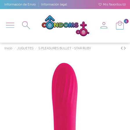
Información de Envío
Información legal
Mis Favoritos (
0
)
0
Inicio
JUGUETES
S PLEASURES BULLET - STAR RUBY