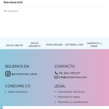
Reviews
(0)
No reviews
ENVIO
GARANTÍA 3
PAGO SEGURO
ENTREGA 1 DÍA*
ENVIO GRATIS*
DISCRETO
AÑOS*
SIGUENOS EN:
CONTACTO
Tel. 902 108 577
@condomsco_store
info@condomsco.com
CONDOMS CO
LEGAL
Sobre Nosotros
Información de Envío
Información legal
Términos y condiciones
Pago seguro