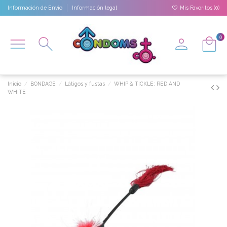
Información de Envío
Información legal
Mis Favoritos (
0
)
0
Inicio
BONDAGE
Látigos y fustas
WHIP & TICKLE: RED AND
WHITE