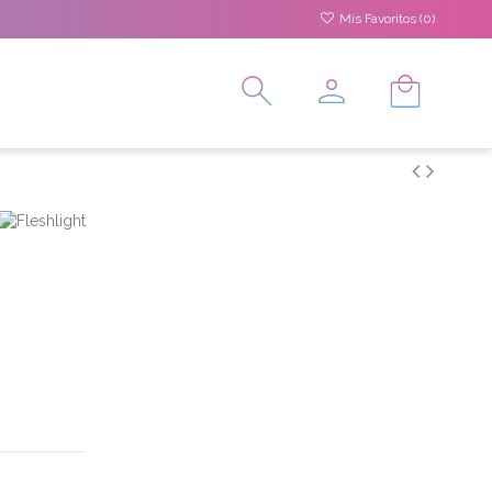
Mis Favoritos (
0
)