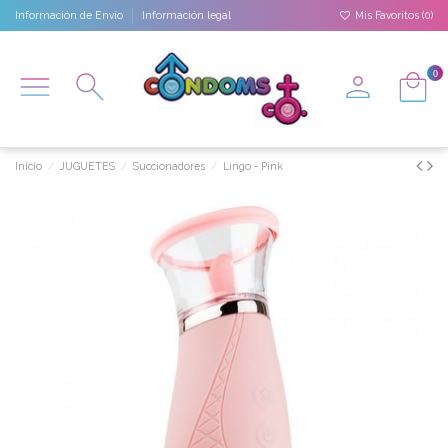
Información de Envío
Información legal
Mis Favoritos (
0
)
0
Inicio
JUGUETES
Succionadores
Lingo - Pink