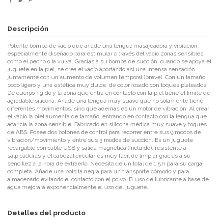
Descripción
Potente bomba de vacío que añade una lengua masajeadora y vibración,
especialmente diseñado para estimular a través del vacío zonas sensibles
como el pecho o la vulva. Gracias a su bomba de succión, cuando se apoya el
juguete en la piel, se crea el vacío aportando así una intensa sensación
juntamente con un aumento de volumen temporal (breve). Con un tamaño
poco ligero y una estética muy dulce, de color rosado con toques plateados.
De cuerpo rígido y la zona que entra en contacto con la piel tiene el límite de
agradable silicona. Añade una lengua muy suave que no solamente tiene
diferentes movimientos, sino que además es un motor de vibración. Al crear
el vacío la piel aumenta de tamaño, entrando en contacto con la lengua que
acaricia la zona sensible. Fabricado en silicona médica muy suave y toques
de ABS. Posee dos botones de control para recorrer entre sus 9 modos de
vibración/movimiento y entre sus 3 modos de succión. Es un juguete
recargable con cable USB y salida magnética (incluido), resistente a
salpicaduras y el cabezal circular es muy fácil de limpiar gracias a su
sencillez a la hora de extraerlo. Necesita de un total de 1.5 h para su carga
completa. Añade una bolsita negra para un transporte cómodo y para
almacenarlo evitando el contacto con el polvo. El uso de lubricante a base de
agua mejorará exponencialmente el uso del juguete.
Detalles del producto