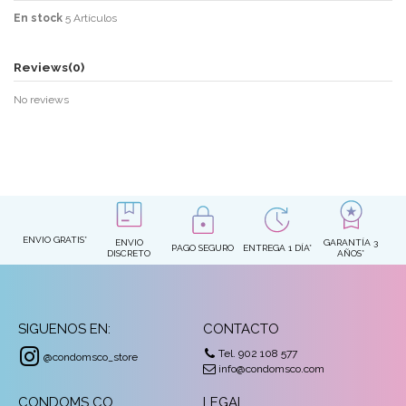
En stock
5 Artículos
Reviews
(0)
No reviews
ENVIO GRATIS*
ENVIO
GARANTÍA 3
PAGO SEGURO
ENTREGA 1 DÍA*
DISCRETO
AÑOS*
SIGUENOS EN:
CONTACTO
Tel. 902 108 577
@condomsco_store
info@condomsco.com
CONDOMS CO
LEGAL