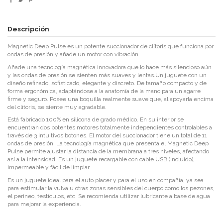
Descripción
Magnetic Deep Pulse es un potente succionador de clítoris que funciona por
ondas de presión y añade un motor con vibración.
Añade una tecnología magnética innovadora que lo hace más silencioso aún
y las ondas de presión se sienten más suaves y lentas.Un juguete con un
diseño refinado, sofisticado, elegante y discreto. De tamaño compacto y de
forma ergonómica, adaptándose a la anatomía de la mano para un agarre
firme y seguro. Posee una boquilla realmente suave que, al apoyarla encima
del clítoris, se siente muy agradable.
Está fabricado 100% en silicona de grado médico. En su interior se
encuentran dos potentes motores totalmente independientes controlables a
través de 3 intuitivos botones. El motor del succionador tiene un total de 11
ondas de presión. La tecnología magnética que presenta el Magnetic Deep
Pulse permite ajustar la distancia de la membrana a tres niveles, afectando
así a la intensidad. Es un juguete recargable con cable USB (incluido),
impermeable y fácil de limpiar.
Es un juguete ideal para el auto placer y para el uso en compañía, ya sea
para estimular la vulva u otras zonas sensibles del cuerpo como los pezones,
el perineo, testículos, etc. Se recomienda utilizar lubricante a base de agua
para mejorar la experiencia.