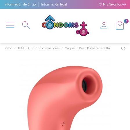
Información de Envío
Información legal
Mis Favoritos (
0
)
0
Inicio
JUGUETES
Succionadores
Magnetic Deep Pulse terracotta