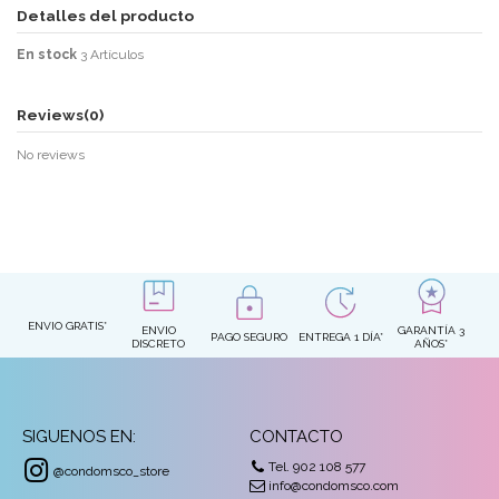
Detalles del producto
En stock
3 Artículos
Reviews
(0)
No reviews
ENVIO GRATIS*
ENVIO
GARANTÍA 3
PAGO SEGURO
ENTREGA 1 DÍA*
DISCRETO
AÑOS*
SIGUENOS EN:
CONTACTO
Tel. 902 108 577
@condomsco_store
info@condomsco.com