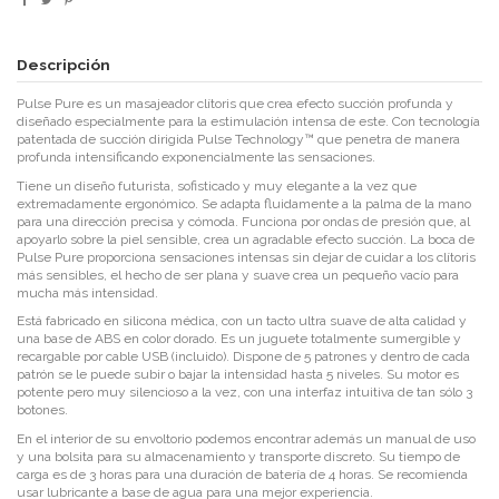
Descripción
Pulse Pure es un masajeador clítoris que crea efecto succión profunda y
diseñado especialmente para la estimulación intensa de este. Con tecnología
patentada de succión dirigida Pulse Technology™ que penetra de manera
profunda intensificando exponencialmente las sensaciones.
Tiene un diseño futurista, sofisticado y muy elegante a la vez que
extremadamente ergonómico. Se adapta fluidamente a la palma de la mano
para una dirección precisa y cómoda. Funciona por ondas de presión que, al
apoyarlo sobre la piel sensible, crea un agradable efecto succión. La boca de
Pulse Pure proporciona sensaciones intensas sin dejar de cuidar a los clítoris
más sensibles, el hecho de ser plana y suave crea un pequeño vacío para
mucha más intensidad.
Está fabricado en silicona médica, con un tacto ultra suave de alta calidad y
una base de ABS en color dorado. Es un juguete totalmente sumergible y
recargable por cable USB (incluido). Dispone de 5 patrones y dentro de cada
patrón se le puede subir o bajar la intensidad hasta 5 niveles. Su motor es
potente pero muy silencioso a la vez, con una interfaz intuitiva de tan sólo 3
botones.
En el interior de su envoltorio podemos encontrar además un manual de uso
y una bolsita para su almacenamiento y transporte discreto. Su tiempo de
carga es de 3 horas para una duración de batería de 4 horas. Se recomienda
usar lubricante a base de agua para una mejor experiencia.