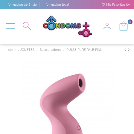
Información de Envío
Información legal
Mis Favoritos (
0
)
0
Inicio
JUGUETES
Succionadores
PULSE PURE PALE PINK