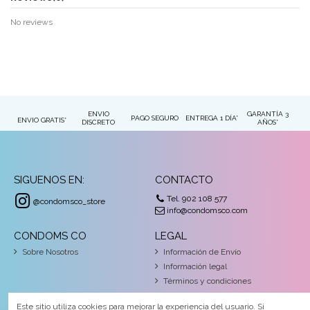
No reviews
ENVIO
GARANTÍA 3
PAGO SEGURO
ENTREGA 1 DÍA*
ENVIO GRATIS*
DISCRETO
AÑOS*
SIGUENOS EN:
CONTACTO
Tel. 902 108 577
@condomsco_store
info@condomsco.com
CONDOMS CO
LEGAL
Sobre Nosotros
Información de Envío
Información legal
Términos y condiciones
Pago seguro
Este sitio utiliza cookies para mejorar la experiencia del usuario. Si