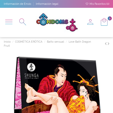
Información de Envío
Información legal
Mis Favoritos (
0
)
0
Inicio
COSMÉTICA ERÓTICA
Baño sensual
Love Bath Dragon
Fruit