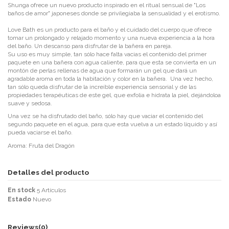
Shunga ofrece un nuevo producto inspirado en el ritual sensual de "Los
baños de amor" japoneses donde se privilegiaba la sensualidad y el erotismo.
Love Bath es un producto para el baño y el cuidado del cuerpo que ofrece
tomar un prolongado y relajado momento y una nueva experiencia a la hora
del baño. Un descanso para disfrutar de la bañera en pareja.
Su uso es muy simple, tan sólo hace falta vacias el contenido del primer
paquete en una bañera con agua caliente, para que esta se convierta en un
montón de perlas rellenas de agua que formarán un gel que dará un
agradable aroma en toda la habitación y color en la bañera. Una vez hecho,
tan sólo queda disfrutar de la increíble experiencia sensorial y de las
propiedades terapéuticas de este gel, que exfolia e hidrata la piel, dejándoloa
suave y sedosa.
Una vez se ha disfrutado del baño, sólo hay que vaciar el contenido del
segundo paquete en el agua, para que esta vuelva a un estado líquido y así
pueda vaciarse el baño.
Aroma: Fruta del Dragón
Detalles del producto
En stock
5 Artículos
Estado
Nuevo
Reviews
(0)