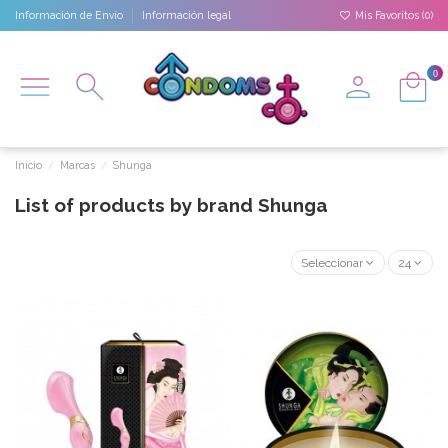
Información de Envío
Información legal
Mis Favoritos (
0
)
0
Inicio
Marcas
Shunga
List of products by brand Shunga
Seleccionar
24