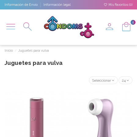
Información de Envío
Información legal
Mis Favoritos (
0
)
0
Inicio
Juguetes para vulva
Juguetes para vulva
Seleccionar
24