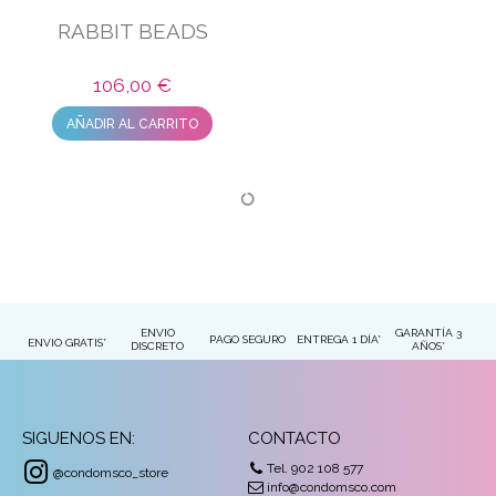
RABBIT BEADS
106,00 €
AÑADIR AL CARRITO
ENVIO
GARANTÍA 3
PAGO SEGURO
ENTREGA 1 DÍA*
ENVIO GRATIS*
DISCRETO
AÑOS*
SIGUENOS EN:
CONTACTO
Tel. 902 108 577
@condomsco_store
info@condomsco.com